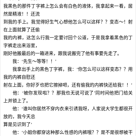
我黑色的那件丁字裤上怎么会有白色的液体，我拿起来一看，居
然是精液！！还流
到我的手上。我觉得好生气心想他怎么可以这样？？变态～！射
在上面就算了还偷
我的内裤，这怎么行我一定要讨回个公道，于是我拿着黑色的丁
字裤走出来浴室，
刚好他搬最后的一箱进来，跟我说搬完了他有事要先走了。
我：‘先生～等等！！’
我拿出手上的黑色丁字裤，我：‘你怎么可以这样变态？？用
我的内裤自慰还
射在上面，你好歹也把它擦掉吧，还有偷我的内裤快还给我！！’
他：‘被你发现啦？？那我也无说可说了’同时间他把门给关
上并锁上了。
他：‘谁叫你居然不穿内衣来引诱我呀，人家说大学生都很开
放的，我今天总
算是见识到了’
他：‘小姐你都穿这种那么性感的内裤哦？？是不是很想被干