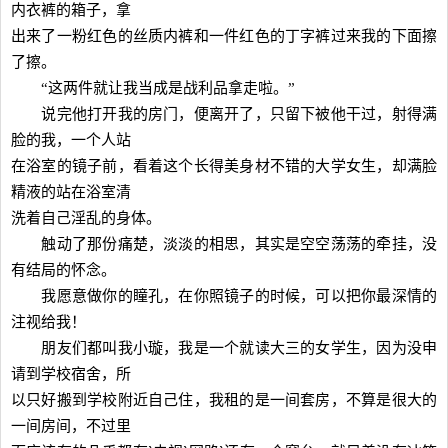
内衣裤的箱子，拿
出来了一粉红色的丝质内裤和一件红色的丁字裤过来我的下面擦
了擦。
“这两件就让我当成是战利品拿走啦。”
说完他打开我的房门，便离开了，只留下被他干过，射得满
脸的我，一个人站
在浴室的镜子前，看着这个长得美身材不错的大学女生，却满脸
精液的站在浴室清
洗着自己淫乱的身体。
触动了那份痛楚，淡淡的相思，其实是空空荡荡的牵挂，没
有结局的怀念。
我愿意做你的瞳孔，在你照镜子的时候，可以把你最深情的
注视给我！
朋友们都叫我小璇，我是一个就读大三的女学生，因为没申
请到学校宿舍，所
以只好搬到学校附近自己住，我租的是一间套房，不算是很大的
一间房间，不过里