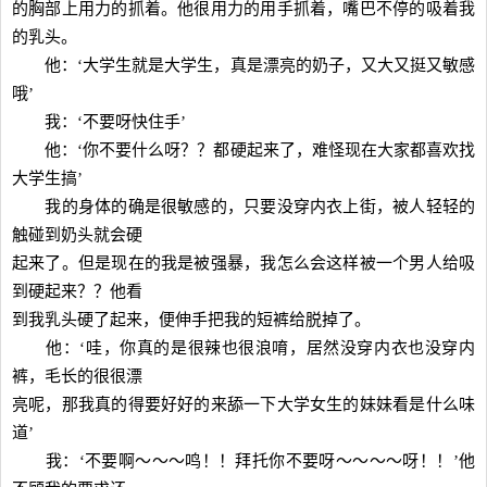
的胸部上用力的抓着。他很用力的用手抓着，嘴巴不停的吸着我
的乳头。
他：‘大学生就是大学生，真是漂亮的奶子，又大又挺又敏感
哦’
我：‘不要呀快住手’
他：‘你不要什么呀？？都硬起来了，难怪现在大家都喜欢找
大学生搞’
我的身体的确是很敏感的，只要没穿内衣上街，被人轻轻的
触碰到奶头就会硬
起来了。但是现在的我是被强暴，我怎么会这样被一个男人给吸
到硬起来？？他看
到我乳头硬了起来，便伸手把我的短裤给脱掉了。
他：‘哇，你真的是很辣也很浪唷，居然没穿内衣也没穿内
裤，毛长的很很漂
亮呢，那我真的得要好好的来舔一下大学女生的妹妹看是什么味
道’
我：‘不要啊～～～鸣！！拜托你不要呀～～～～呀！！’他