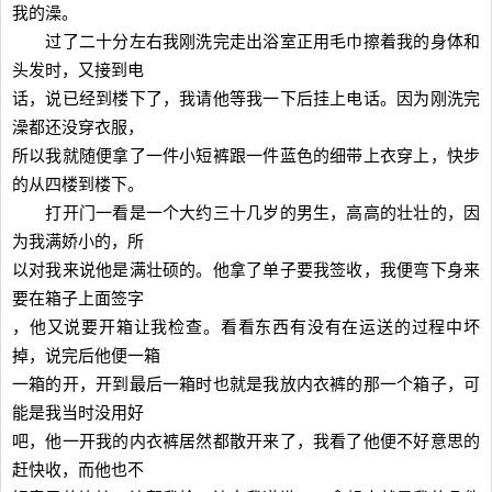
我的澡。
过了二十分左右我刚洗完走出浴室正用毛巾擦着我的身体和
头发时，又接到电
话，说已经到楼下了，我请他等我一下后挂上电话。因为刚洗完
澡都还没穿衣服，
所以我就随便拿了一件小短裤跟一件蓝色的细带上衣穿上，快步
的从四楼到楼下。
打开门一看是一个大约三十几岁的男生，高高的壮壮的，因
为我满娇小的，所
以对我来说他是满壮硕的。他拿了单子要我签收，我便弯下身来
要在箱子上面签字
，他又说要开箱让我检查。看看东西有没有在运送的过程中坏
掉，说完后他便一箱
一箱的开，开到最后一箱时也就是我放内衣裤的那一个箱子，可
能是我当时没用好
吧，他一开我的内衣裤居然都散开来了，我看了他便不好意思的
赶快收，而他也不