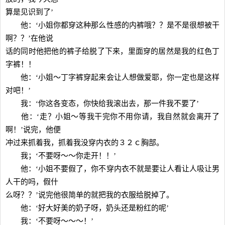
算是见识到了’
他：‘小姐你都穿这种那么性感的内裤哦？？是不是很想被干
啊？？’在他说
话的同时他把他的裤子给脱了下来，里面穿的居然是我的红色丁
字裤！！
他：‘小姐～丁字裤穿起来会让人想做爱耶，你一定也是这样
对吧！’
我：‘你这各变态，你快给我滚出去，那一件我不要了’
他：‘走？小姐～等我干完你不用你请，我自然就会离开了
啊！’说完，他便
冲过来抓着我，抓着我没穿内衣的３２ｃ胸部。
我；‘不要呀～～你走开！！’
他：‘小姐不要假了，你不穿内衣不就是要让人看让人吸让男
人干的吗，假什
么呀？？’说完他很简单的就把我的衣服给脱掉了。
他：‘好大好美的奶子呀，奶头还是粉红的呢’
我：‘不要呀～～～！’