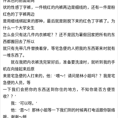
件黑色的前面是网
状的性感丁字裤，一件桃红的内裤两边是细线的，还有一件是粉
红色的丁字裤两边
是用细线绑起来的那种，最后就是刚脱下来的红色丁字裤了。为
什么一个大学女生
怎么会只有这几件内衣裤呢？？还不是因为暑假回家把所有的东
西都搬回去了所以
就只有先带几件替换着穿，等宅急便的人把我的东西寄来时就有
一堆东西了。
就在我把内衣裤洗完架好后，准备要洗澡时，就听到我的手
机在向接起来后原
来是宅急便的人打来的，他：‘喂～！请问是林小姐吗？？我是宅
急便的人员，等
一下我们会把你的东西送到你住的地方，不知你是否方便签
收？？’
我：‘可以呀。’
他：‘恩～！那林小姐等一下我们到的时候再打电话跟你联络
哦，谢谢～掰