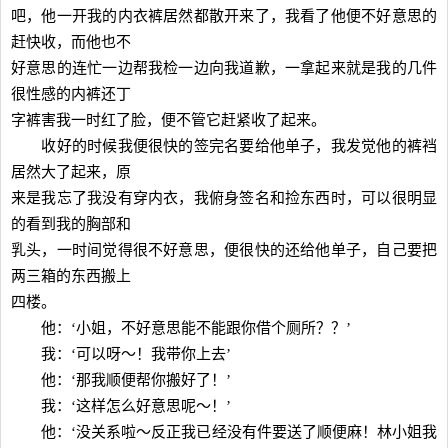
吧，他一开我的内衣裤居然都散开来了，我看了他便不好意思的
赶快收，而他也不
好意思的连忙一边帮我检一边向我道歉，一拿起来就是我的几件
很性感的内裤还丁
字裤害我一时红了脸，便不管它赶紧收了起来。
收好的时候我便很快的签完名要给他单子，我发觉他的裤裆
居然大了起来，原
来是我忘了我没有穿内衣，我俯身签名和捡东西时，可以很明显
的看到我的胸部和
乳头，一时间觉得很不好意思，便很快的还给他单子，自己要把
两三箱的东西搬上
四楼。
他：‘小姐，不好意思能不能跟你借个厕所？？’
我：‘可以呀～！我带你上去’
他：‘那我顺便帮你搬好了！’
我：‘这样怎么好意思呢～！’
他：‘没关系啦～反正我已经没有件要送了顺便麻！林小姐我