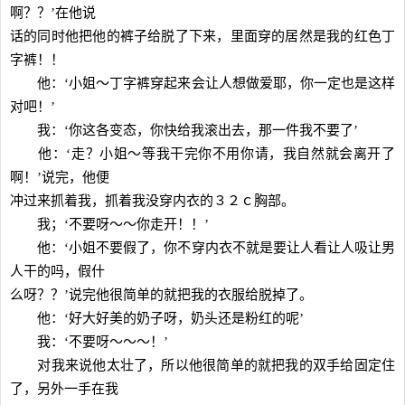
啊？？’在他说
话的同时他把他的裤子给脱了下来，里面穿的居然是我的红色丁
字裤！！
他：‘小姐～丁字裤穿起来会让人想做爱耶，你一定也是这样
对吧！’
我：‘你这各变态，你快给我滚出去，那一件我不要了’
他：‘走？小姐～等我干完你不用你请，我自然就会离开了
啊！’说完，他便
冲过来抓着我，抓着我没穿内衣的３２ｃ胸部。
我；‘不要呀～～你走开！！’
他：‘小姐不要假了，你不穿内衣不就是要让人看让人吸让男
人干的吗，假什
么呀？？’说完他很简单的就把我的衣服给脱掉了。
他：‘好大好美的奶子呀，奶头还是粉红的呢’
我：‘不要呀～～～！’
对我来说他太壮了，所以他很简单的就把我的双手给固定住
了，另外一手在我