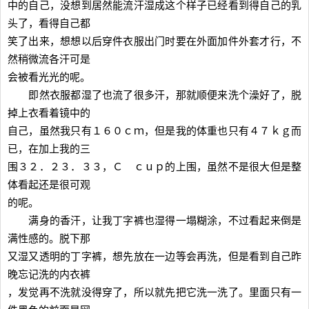
中的自己，没想到居然能流汗湿成这个样子已经看到得自己的乳
头了，看得自己都
笑了出来，想想以后穿件衣服出门时要在外面加件外套才行，不
然稍微流各汗可是
会被看光光的呢。
即然衣服都湿了也流了很多汗，那就顺便来洗个澡好了，脱
掉上衣看着镜中的
自己，虽然我只有１６０ｃｍ，但是我的体重也只有４７ｋｇ而
已，在加上我的三
围３２．２３．３３，Ｃ ｃｕｐ的上围，虽然不是很大但是整
体看起还是很可观
的呢。
满身的香汗，让我丁字裤也湿得一塌糊涂，不过看起来倒是
满性感的。脱下那
又湿又透明的丁字裤，想先放在一边等会再洗，但是看到自己昨
晚忘记洗的内衣裤
，发觉再不洗就没得穿了，所以就先把它洗一洗了。里面只有一