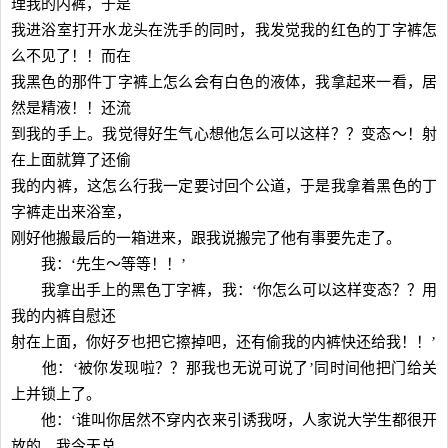
理我的内裤，于是
我进浴室打开水龙头在洗手的同时，我发觉我的红色的丁字裤怎
么不见了！！而在
我黑色的那件丁字裤上怎么会有白色的液体，我拿起来一看，居
然是精液！！还流
到我的手上。我觉得好生气心想他怎么可以这样？？变态～！射
在上面就算了还偷
我的内裤，这怎么行我一定要讨回个公道，于是我拿着黑色的丁
字裤走出来浴室，
刚好他搬最后的一箱进来，跟我说搬完了他有事要先走了。
我：‘先生～等等！！’
我拿出手上的黑色丁字裤，我：‘你怎么可以这样变态？？用
我的内裤自慰还
射在上面，你好歹也把它擦掉吧，还有偷我的内裤快还给我！！’
他：‘被你发现啦？？那我也无说可说了’同时间他把门给关
上并锁上了。
他：‘谁叫你居然不穿内衣来引诱我呀，人家说大学生都很开
放的，我今天总