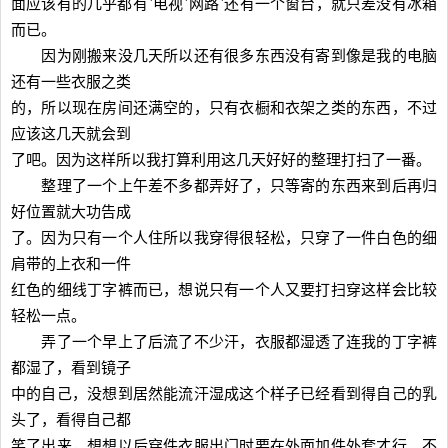
面应该有的几乎都有ˋ电视ˋ网路ˋ还有一个窗台，就只差没有冰箱
而已。
因为刚搬来没几天所以还有很多东西没有寄到像是我的电脑
还有一些衣服之类
的，所以现在房间还满空的，只有衣橱和衣架之类的东西，不过
应该这几天就会到
了吧。因为这样所以我打算利用这几天好好的整理打扫了一番。
整理了一个上午差不多都弄好了，只等寄的东西来到后再归
好位置就大功告成
了。因为只有一个人住所以我穿得很轻松，只穿了一件白色的细
肩带的上衣和一件
红色的细线丁字裤而已，想说只有一个人又要打扫穿这样会比较
轻松一点。
弄了一个早上了后流了不少汗，衣服都湿透了连我的丁字裤
都湿了，看到镜子
中的自己，没想到居然能流汗湿成这个样子已经看到得自己的乳
头了，看得自己都
笑了出来，想想以后穿件衣服出门时要在外面加件外套才行，不