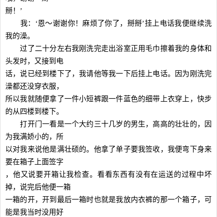
掰！’
我：‘恩～谢谢你！麻烦了你了，掰掰’挂上电话我便继续洗
我的澡。
过了二十分左右我刚洗完走出浴室正用毛巾擦着我的身体和
头发时，又接到电
话，说已经到楼下了，我请他等我一下后挂上电话。因为刚洗完
澡都还没穿衣服，
所以我就随便拿了一件小短裤跟一件蓝色的细带上衣穿上，快步
的从四楼到楼下。
打开门一看是一个大约三十几岁的男生，高高的壮壮的，因
为我满娇小的，所
以对我来说他是满壮硕的。他拿了单子要我签收，我便弯下身来
要在箱子上面签字
，他又说要开箱让我检查。看看东西有没有在运送的过程中坏
掉，说完后他便一箱
一箱的开，开到最后一箱时也就是我放内衣裤的那一个箱子，可
能是我当时没用好