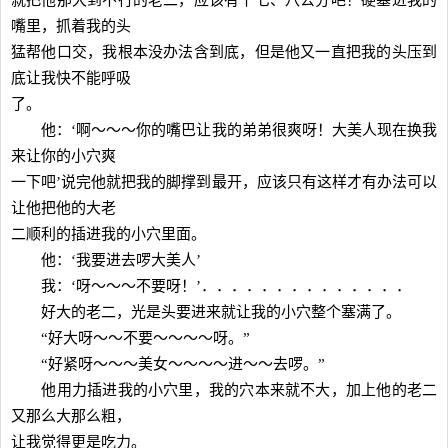
就把他那大到不行的老二，应该有十七、八公分吧！硬塞进我的
嘴里，抓着我的头
猛帮他口交，我根本没办法含到底，但是他又一直把我的头压到
底让我快不能呼吸
了。
他：‘啊～～～你的嘴巴让我的弟弟很爽呀！大美人现在换我
来让你的小穴爽
一下吧’说完他就把我的脚撑到最开，应该只有这样才有办法可以
让他把他的大老
二顺利的插进我的小穴里面。
他：‘我要进去啰大美人’
我：‘呀～～～不要呀！’．．．．．．．．．．．．．．
好大的老二，光是头要进来就让我的小穴整个塞满了。
“好大呀～～不要～～～～呀。”
“好紧呀～～～美女～～～～进～～去啰。”
他用力插进我的小穴里，我的穴本来就不大，加上他的老二
又那么大那么粗，
让我觉得更是吃力。