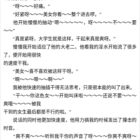
“呀～～～好痛。”
“好紧呀～～～美女你看～～整个进去啰。”
他开始慢慢的抽动“嗯～～～～～，呀～～～～不～～～要
～～”
“真是紧呀，大学生就是这样，干起来真是爽呀。”
慢慢我开始适应了他的大老二，他看我的淫水开始流了很多
了，便开始用很快
的速度干我。
“美女～喜不喜欢被这样干呀。”
“啊～～～嗯～～啊～～”
我被他快速的抽插干得无法思考，只是很本能的叫了出来。
“干～～你这色女～～开始叫床啦～～～～还说不要～～～
爽哦～～～～被我
干到的女生最后都是不行的啦。”
说话的同时他更加快速度，他用力搞我的时候发出了撞击的
时音。
“爽不爽～～～听到我干你的声音了呀～～～你爽不爽呀～