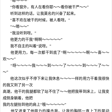
“嗯～～～”
“你看窗外，有人在看你耶～～看你被干严～～”
听到这样的话，让我莫名的兴奋了起来。
“喜不欢在被干的时候，被人看呀。”
“～嗯～～”
“我没听到呀。”
他更力的干我“啊啊～～～～～”
我不自主的叫着“说呀。”
他更用力，每一次都干到底了“啊～～～～～啊～～喜～～
欢～～”
“呀～～～～我～～～到～～～了～～～～到～～～了～～
～”
他这次似乎不停下来让我休息～～～一样的用力干着我很快
的我又到了另一次
高潮，他干的我腿都软了站不住了～～他把我带到床上，让我变
成侧身躺着，他把
我的左腿抬到他的肩上“哦～～～～～”
他又进来了他用力的撞击我，让我的胸部一直上下的晃动