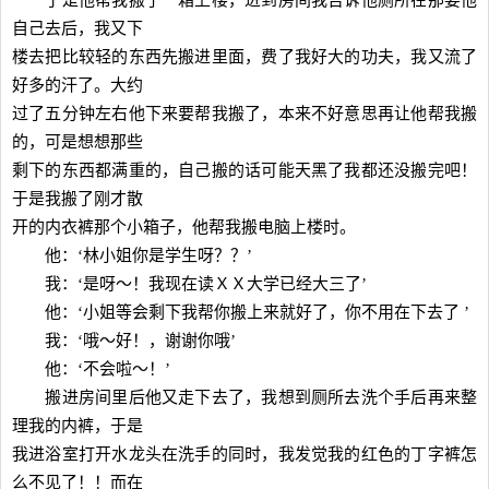
于是他帮我搬了一箱上楼，进到房间我告诉他厕所在那要他
自己去后，我又下
楼去把比较轻的东西先搬进里面，费了我好大的功夫，我又流了
好多的汗了。大约
过了五分钟左右他下来要帮我搬了，本来不好意思再让他帮我搬
的，可是想想那些
剩下的东西都满重的，自己搬的话可能天黑了我都还没搬完吧！
于是我搬了刚才散
开的内衣裤那个小箱子，他帮我搬电脑上楼时。
他：‘林小姐你是学生呀？？’
我：‘是呀～！我现在读ＸＸ大学已经大三了’
他：‘小姐等会剩下我帮你搬上来就好了，你不用在下去了 ’
我：‘哦～好！，谢谢你哦’
他：‘不会啦～！’
搬进房间里后他又走下去了，我想到厕所去洗个手后再来整
理我的内裤，于是
我进浴室打开水龙头在洗手的同时，我发觉我的红色的丁字裤怎
么不见了！！而在