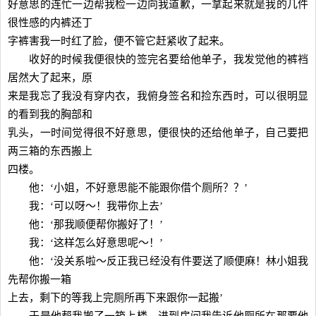
好意思的连忙一边帮我检一边向我道歉，一拿起来就是我的几件
很性感的内裤还丁
字裤害我一时红了脸，便不管它赶紧收了起来。
收好的时候我便很快的签完名要给他单子，我发觉他的裤裆
居然大了起来，原
来是我忘了我没有穿内衣，我俯身签名和捡东西时，可以很明显
的看到我的胸部和
乳头，一时间觉得很不好意思，便很快的还给他单子，自己要把
两三箱的东西搬上
四楼。
他：‘小姐，不好意思能不能跟你借个厕所？？’
我：‘可以呀～！我带你上去’
他：‘那我顺便帮你搬好了！’
我：‘这样怎么好意思呢～！’
他：‘没关系啦～反正我已经没有件要送了顺便麻！林小姐我
先帮你搬一箱
上去，剩下的等我上完厕所再下来跟你一起搬’