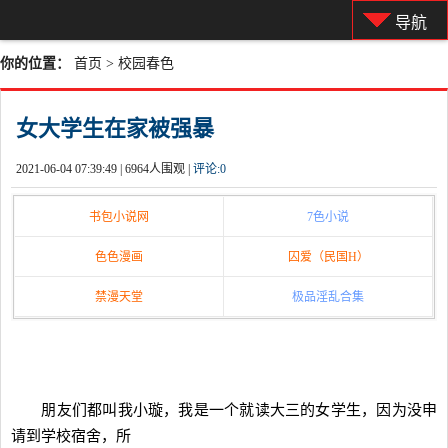
导航
你的位置：
首页
>
校园春色
女大学生在家被强暴
2021-06-04 07:39:49 |
6964人围观 |
评论:
0
书包小说网
7色小说
色色漫画
囚爱（民国H）
禁漫天堂
极品淫乱合集
朋友们都叫我小璇，我是一个就读大三的女学生，因为没申
请到学校宿舍，所