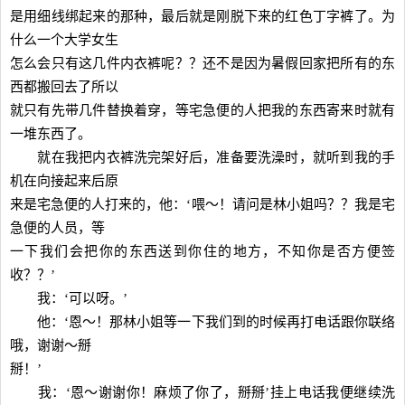
是用细线绑起来的那种，最后就是刚脱下来的红色丁字裤了。为
什么一个大学女生
怎么会只有这几件内衣裤呢？？还不是因为暑假回家把所有的东
西都搬回去了所以
就只有先带几件替换着穿，等宅急便的人把我的东西寄来时就有
一堆东西了。
就在我把内衣裤洗完架好后，准备要洗澡时，就听到我的手
机在向接起来后原
来是宅急便的人打来的，他：‘喂～！请问是林小姐吗？？我是宅
急便的人员，等
一下我们会把你的东西送到你住的地方，不知你是否方便签
收？？’
我：‘可以呀。’
他：‘恩～！那林小姐等一下我们到的时候再打电话跟你联络
哦，谢谢～掰
掰！’
我：‘恩～谢谢你！麻烦了你了，掰掰’挂上电话我便继续洗