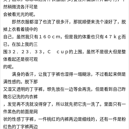
然稍微流各汗可是
会被看光光的呢。
即然衣服都湿了也流了很多汗，那就顺便来洗个澡好了，脱
掉上衣看着镜中的
自己，虽然我只有１６０ｃｍ，但是我的体重也只有４７ｋｇ而
已，在加上我的三
围３２．２３．３３，Ｃ ｃｕｐ的上围，虽然不是很大但是整
体看起还是很可观
的呢。
满身的香汗，让我丁字裤也湿得一塌糊涂，不过看起来倒是
满性感的。脱下那
又湿又透明的丁字裤，想先放在一边等会再洗，但是看到自己昨
晚忘记洗的内衣裤
，发觉再不洗就没得穿了，所以就先把它洗一洗了。里面只有一
件黑色的前面是网
状的性感丁字裤，一件桃红的内裤两边是细线的，还有一件是粉
红色的丁字裤两边