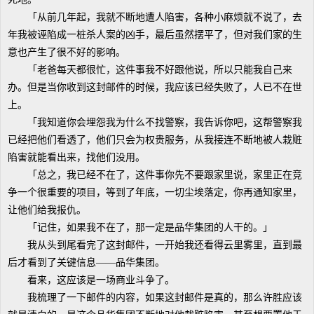
「从前几年起，我就不断地遭人陷害，各种小麻烦就不说了，去
年我被诬陷成一桩杀人案的凶手，最后虽然摆平了，但对我们家的生
意也产生了很不好的影响。
「老爸每天都很忙，这件事我不好跟他说，所以只能我自己来
办。但是当你收到这封邮件的时候，我应该已经失败了，人已不在世
上。
「我知道你会埋怨我为什么不找警察，我告诉你吧，这帮警察我
已经把他们看透了，他们只会为权贵服务，从我接连不断地被人栽赃
陷害就能看出来，找他们没用。
「总之，我已经不在了，这件事你先不要跟家里说，家里正在竞
争一个很重要的项目，等到了年底，一切尘埃落定，你再通知家里，
让他们给我报仇。
「记住，如果我不在了，那一定是品华集团的人干的。」
我从头到尾看完了这封邮件，一开始我还看得云里雾里，直到最
后才看到了关键信息——品华集团。
看来，这应该是一场商业斗争了。
我梳理了一下邮件的内容，如果这封邮件是真的，那么许胜应该