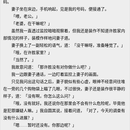
码。
妻子坐在床边，手机响起，见是我的号码，便接通了。
「喂，老公。」
「老婆，在干嘛呢？」
虽然我一直透过监控暗暗观察着，但我还是装作不知道许胜家内
部情况的样子，装模作样地问妻子道。
妻子换上了一副轻松的语气，道：「没干嘛呀，准备睡觉了。」
「哦，在许胜家里？」
「当然了。」
我故意问道：「那许胜没有对你做什么吧？」
我一边跟妻子通话，一边盯着监控上妻子的画面。
只见我问出这句话之后，妻子貌似有些心虚，眼神不经意间往堆
在一旁的几个购物袋上瞄了几眼，不过很快，妻子还是装作很平静的
样子，道：「没有啊，你怎么这么问？」
「哦，没有就好。我还说你在那里会不会有什么危险呢，毕竟他
是犯罪嫌疑人嘛。」我自圆其说，接着问道，「对了，今天的调查有
没有什么进展？」
「嗯……暂时还没有。你那边呢？」