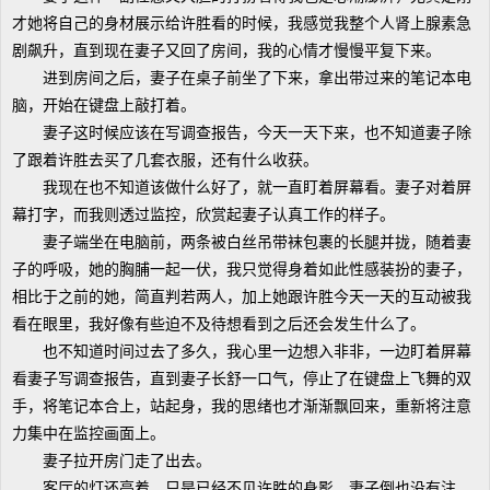
才她将自己的身材展示给许胜看的时候，我感觉我整个人肾上腺素急
剧飙升，直到现在妻子又回了房间，我的心情才慢慢平复下来。
进到房间之后，妻子在桌子前坐了下来，拿出带过来的笔记本电
脑，开始在键盘上敲打着。
妻子这时候应该在写调查报告，今天一天下来，也不知道妻子除
了跟着许胜去买了几套衣服，还有什么收获。
我现在也不知道该做什么好了，就一直盯着屏幕看。妻子对着屏
幕打字，而我则透过监控，欣赏起妻子认真工作的样子。
妻子端坐在电脑前，两条被白丝吊带袜包裹的长腿并拢，随着妻
子的呼吸，她的胸脯一起一伏，我只觉得身着如此性感装扮的妻子，
相比于之前的她，简直判若两人，加上她跟许胜今天一天的互动被我
看在眼里，我好像有些迫不及待想看到之后还会发生什么了。
也不知道时间过去了多久，我心里一边想入非非，一边盯着屏幕
看妻子写调查报告，直到妻子长舒一口气，停止了在键盘上飞舞的双
手，将笔记本合上，站起身，我的思绪也才渐渐飘回来，重新将注意
力集中在监控画面上。
妻子拉开房门走了出去。
客厅的灯还亮着，只是已经不见许胜的身影，妻子倒也没有注