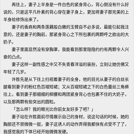
再往上，妻子上半身是一件白色的紧身背心，背心倒没有什么好
说的，只是这平凡朴素的背心穿在妻子身上，更加将妻子那完美的上
半身给修饰出来了。
妻子的香肩和两条莲藕般白嫩的玉臂自不必多说，最能引起我注
意的，还是妻子的胸前，那紧身背心之下所包裹的两颗呼之欲出的大
奶子。
妻子里面显然没有穿胸罩，我能看到那里隐隐约约有两颗令人兴
奋的凸点。
妻子这样一副性感之中又不失青春洋溢的装扮，立刻让她仿佛又
年轻了几岁。
许胜先是从下往上扫视着妻子的全身，他的目光从妻子的白丝长
腿看到妻子的粉红色百褶短裙；又从百褶短裙之下的白色蕾丝三角裤
往上，看到妻子那细细的柳腰和两团紧身背心也包裹不住的大奶子，
以及那两颗有些突出的圆粒。
「怎么样？我的眼光比你前女友好多了吧？」
妻子站在许胜面前尽情展示自己的身材，说这句话的时候，她的
胸部还不禁微微一挺，妻子这诱人的动作弄得我都快有点受不了了，
我感觉我的下体已经开始微微发硬。