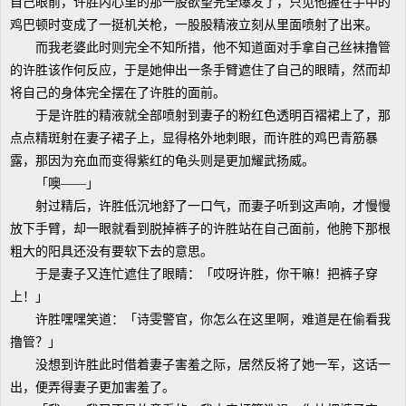
自己眼前，许胜内心里的那一股欲望完全爆发了，只见他握在手中的
鸡巴顿时变成了一挺机关枪，一股股精液立刻从里面喷射了出来。
而我老婆此时则完全不知所措，他不知道面对手拿自己丝袜撸管
的许胜该作何反应，于是她伸出一条手臂遮住了自己的眼睛，然而却
将自己的身体完全摆在了许胜的面前。
于是许胜的精液就全部喷射到妻子的粉红色透明百褶裙上了，那
点点精斑射在妻子裙子上，显得格外地刺眼，而许胜的鸡巴青筋暴
露，那因为充血而变得紫红的龟头则是更加耀武扬威。
「噢——」
射过精后，许胜低沉地舒了一口气，而妻子听到这声响，才慢慢
放下手臂，却一眼就看到脱掉裤子的许胜站在自己面前，他胯下那根
粗大的阳具还没有要软下去的意思。
于是妻子又连忙遮住了眼睛：「哎呀许胜，你干嘛！把裤子穿
上！」
许胜嘿嘿笑道：「诗雯警官，你怎么在这里啊，难道是在偷看我
撸管？」
没想到许胜此时借着妻子害羞之际，居然反将了她一军，这话一
出，便弄得妻子更加害羞了。