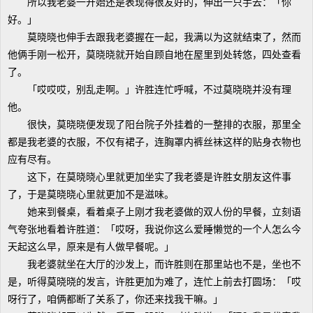
所以我老婆一开始还是表现得很友好的，伸出一只手去：「你
好。」
莫晓晓也伸手去跟我老婆握在一起，我满以为这就结束了，然而
他俩手刚一松开，莫晓晓就开始自顾自地在屋里到处转悠，四处查看
了。
「哎哎哎，别乱走啊。」许胜连忙呼喊，不过莫晓晓并没有理
他。
很快，莫晓晓便发现了阳台院子外挂着的一整排的衣服，那里全
都是我老婆的衣服，不仅有裙子，连胸罩内裤丝袜这样的贴身衣物也
应有尽有。
这下，在莫晓晓心里就更加坐实了我老婆是许胜女朋友这件事
了，于是莫晓晓心里就更加不是滋味。
她来到餐桌，看着桌子上刚才我老婆做的双人份的早餐，立刻语
气夸张地看着许胜道：「哎呀，我说你这么爱睡懒觉的一个人怎么今
天起这么早，原来是有人做早餐呢。」
我老婆就坐在大厅的沙发上，而许胜则在那里站也不是，坐也不
是，听得莫晓晓的发言，许胜更加为难了，连忙上前去打圆场：「哎
呀行了，咱俩都断了关系了，你还来找我干嘛。」