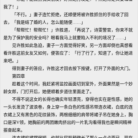
我了！」
「不行。」妻子连忙拒绝，还顺便将被许胜抓住的手给收了回
去，「我是结了婚的人，怎么能随便……」
「帮帮忙！帮帮忙！」许胜道，「再说了，诗雯警官，你来不就
是为了保护我的安全吗？眼看我马上就要陷入不利的境况了……」
见许胜如此急迫，妻子一方面觉得好笑，另一方面却倒也真想看
看许胜这前女友又如何，便答应了：「行了行了，知道了，你让她进
来吧。」
得到妻子的答应，许胜这才回去按下按键，打开了外面的大门。
第四章
趁着这个时间，我赶紧将监控画面切到室外，外面果然是一个妙
龄女郎，门打开后，她便顺着步道往里面走了。
不得不说这女的长得也确实年轻漂亮，穿得也实在是性感，她的
一头长发烫了波浪卷，身上穿一条白色的性感吊带连衣裙，白底的连
衣裙上又有黑色的花纹装饰，两根细细的肩带将裙子吊在她身上，胸
口是深V领，她胸前的两团嫩肉挤出的一片乳沟看得我也是瞬间精神
振奋起来。
连衣裙的裙摆很短，也就比屁股稍微长了那么一点点而已。现在