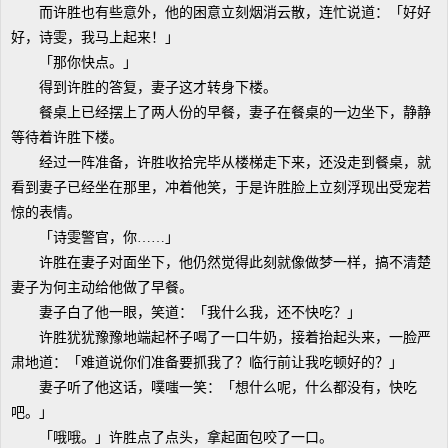
而许胜也有些意外，他的困意立刻烟消云散，连忙说道：「好好
好，诗雯，我马上起来！」
「那你快点。」
得到许胜的答复，妻子这才转身下楼。
餐桌上已经摆上了两人份的早餐，妻子在餐桌的一边坐下，静静
等待着许胜下楼。
经过一阵准备，许胜收拾完毕从楼梯走下来，还没走到餐桌，就
看到妻子已经坐在那里，冲着他笑，于是许胜脸上立刻浮现出受宠若
惊的表情。
「诗雯警官，你……」
许胜在妻子对面坐下，他仍然觉得此刻就像做梦一样，搞不清楚
妻子为何主动给他做了早餐。
妻子白了他一眼，笑道：「我什么我，还不快吃？」
许胜犹犹豫豫地端起杯子喝了一口牛奶，接着抬起头来，一脸严
肃地道：「难道说你们准备要抓我了？临行前让我吃顿好的？」
妻子听了他这话，噗嗤一笑：「想什么呢，什么都没有，快吃
吧。」
「哦哦。」许胜点了点头，拿起面包咬了一口。