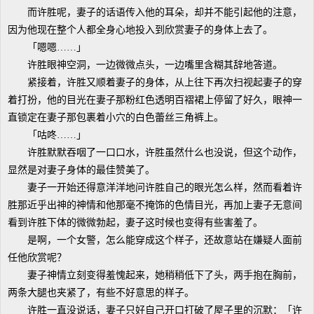
而许胜呢，妻子的话语传入他的耳朵，却并不能引起他的注意，
因为他现在整个人都全身心地投入到欣赏妻子的身体上去了。
「嗯嗯……」
许胜眼神空洞，一边微微点头，一边嘴里含糊其辞地答道。
紧接着，许胜又顺着妻子的身体，从上往下再次扫视起妻子的穿
着打扮，他的目光在妻子那粉红色透明百褶裙上停留了好久，眼神一
直锁定在妻子那包裹着小穴的白色蕾丝三角裤上。
「咕咚……」
许胜默默吞咽了一口口水，许胜虽然什么也没说，但这个动作，
显然是对妻子身体的最佳赞美了。
妻子一开始还得意洋洋地问许胜自己的眼光怎么样，然而看着许
胜那近乎出神的神情和他那毫不掩饰的色情目光，再加上妻子无意间
看到许胜下体的微微勃起，妻子这时候也变得有些害羞了。
是啊，一个女警，怎么能穿成这个样子，还故意站在嫌疑人面前
任他欣赏呢？
妻子神情立刻变得羞愧起来，她稍稍低下了头，两手抱在胸前，
两条大腿也夹紧了，有些不好意思的样子。
许胜一直没说话，妻子只好自己开口打破了屋子里的沉默：「许