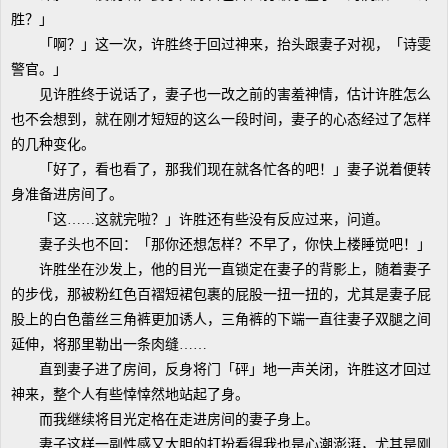
胜？」
「啊？」这一次，许胜终于回过神来，抬头跟妻子对视，「诗雯
警官。」
见许胜终于说话了，妻子也一改之前的害羞神情，估计许胜怎么
也不会想到，就在刚才短短的这么一段时间，妻子的心态经过了怎样
的几种变化。
「好了，看也看了，那我们现在就各忙各的吧！」妻子说着便转
身准备进房间了。
「这……这就完啦？」许胜还有些没有反应过来，问道。
妻子头也不回：「那你还想怎样？不早了，你快上楼睡觉吧！」
许胜坐在沙发上，他的目光一直锁定在妻子的背影上，随着妻子
的步伐，那被粉红色百褶短裙包裹的屁股一扭一扭的，尤其是妻子屁
股上的白色蕾丝三角裤更加诱人，三角裤的下端一直往妻子双腿之间
延伸，将那里勒出一条肉缝……
直到妻子进了房间，反身将门「砰」地一声关闭，许胜这才回过
神来，整个人有些悻悻然地站起了身。
而我继续将目光定格在走进房间的妻子身上。
妻子这样一副性感又大胆的打扮看得我也是心潮澎湃，尤其是刚