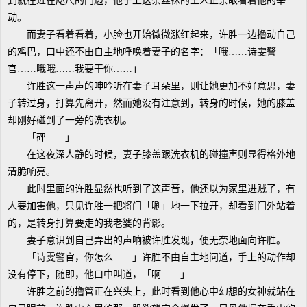
到就在近在咫尺的门边，他手上这条丝袜的主人正亲眼看着他的举
动。
而妻子看着看着，小脸也开始微微涨红起来，许胜一边撸动自己
的鸡巴，口中还不由自主地呼唤着妻子的名字：「哦……诗雯警
官……哦哦……我要干你……」
许胜这一声声的呻吟听在妻子耳朵里，则让她更加不好意思，妻
子转过身，打算先离开，然而她没有注意到，转身的时候，她的膝盖
却刚好碰到了一旁的洗衣机。
「砰——」
在这夜深人静的时候，妻子膝盖跟洗衣机的碰撞声则显得格外地
清脆响亮。
此时里面的许胜显然也听到了这声音，他还以为家里进贼了，有
人要加害他，只见许胜一把将门「唰」地一下拉开，却看到门外站着
的，是转身打算要走的我老婆的背影。
妻子意识到自己弄出的声响被许胜发现，便无奈地面向许胜。
「诗雯警官，你怎么……」许胜不由自主地问道，手上的动作却
没有停下，随即，他口中叫道，「啊——」
许胜之前的撸管正在兴头上，此时看到他心中幻想的女神就站在