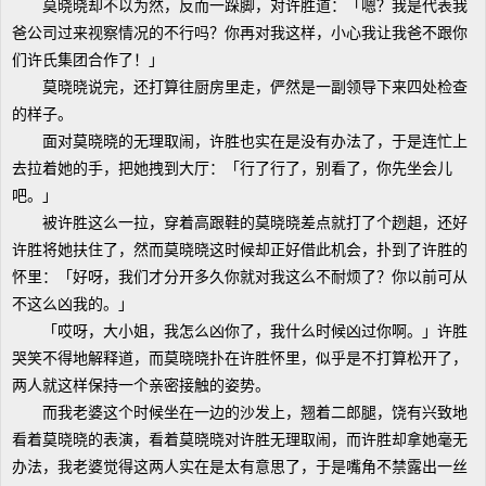
莫晓晓却不以为然，反而一跺脚，对许胜道：「嗯？我是代表我
爸公司过来视察情况的不行吗？你再对我这样，小心我让我爸不跟你
们许氏集团合作了！」
莫晓晓说完，还打算往厨房里走，俨然是一副领导下来四处检查
的样子。
面对莫晓晓的无理取闹，许胜也实在是没有办法了，于是连忙上
去拉着她的手，把她拽到大厅：「行了行了，别看了，你先坐会儿
吧。」
被许胜这么一拉，穿着高跟鞋的莫晓晓差点就打了个趔趄，还好
许胜将她扶住了，然而莫晓晓这时候却正好借此机会，扑到了许胜的
怀里：「好呀，我们才分开多久你就对我这么不耐烦了？你以前可从
不这么凶我的。」
「哎呀，大小姐，我怎么凶你了，我什么时候凶过你啊。」许胜
哭笑不得地解释道，而莫晓晓扑在许胜怀里，似乎是不打算松开了，
两人就这样保持一个亲密接触的姿势。
而我老婆这个时候坐在一边的沙发上，翘着二郎腿，饶有兴致地
看着莫晓晓的表演，看着莫晓晓对许胜无理取闹，而许胜却拿她毫无
办法，我老婆觉得这两人实在是太有意思了，于是嘴角不禁露出一丝