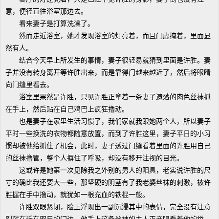
意，便径直往浴室那边去。
看来妻子是打算洗澡了。
然而走近浴室，她才发现浴室的灯亮着，而且门虚掩着，里面显
然有人。
结合今天早上所发生的事情，妻子很轻易就猜到里面是许胜。妻
子并没有转身离开等许胜出来，而是靠得门越来越近了，然后将眼睛
向门缝里看去。
浴室里果然是许胜，只见许胜正拿着一条妻子遗落的肉色丝袜抓
在手上，然后贴在自己鸡巴上疯狂撸动。
也是妻子在家里生活习惯了，我们家就我跟她两个人，所以妻子
平时一些换洗的衣物都随意放置，而到了许胜这里，妻子平日的小习
惯却被他给抓住了机会，此时，妻子透过门缝看着里面的许胜用自己
的丝袜撸管，整个人摒住了呼吸，却没有移开注视的目光。
这或许是她第一次见除我之外别的男人的阳具，老实说许胜的尺
寸的确比我还要大一些，那坚硬的阴茎有了我老婆丝袜的刺激，被许
胜握在手中撸动，就犹如一根充血的铁棍一般。
许胜双眼紧闭，脸上浮现出一副沉浸其中的表情，完全没有注意