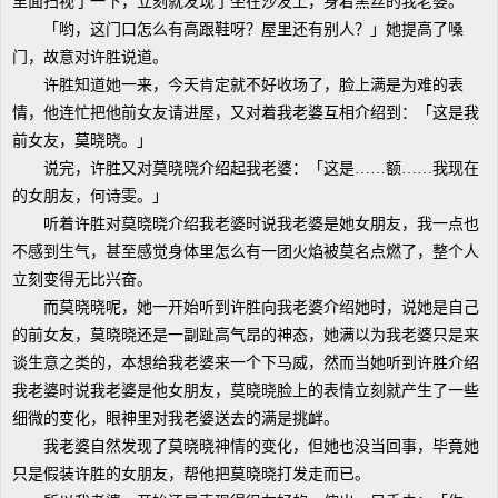
里面扫视了一下，立刻就发现了坐在沙发上，身着黑丝的我老婆。
「哟，这门口怎么有高跟鞋呀？屋里还有别人？」她提高了嗓
门，故意对许胜说道。
许胜知道她一来，今天肯定就不好收场了，脸上满是为难的表
情，他连忙把他前女友请进屋，又对着我老婆互相介绍到：「这是我
前女友，莫晓晓。」
说完，许胜又对莫晓晓介绍起我老婆：「这是……额……我现在
的女朋友，何诗雯。」
听着许胜对莫晓晓介绍我老婆时说我老婆是她女朋友，我一点也
不感到生气，甚至感觉身体里怎么有一团火焰被莫名点燃了，整个人
立刻变得无比兴奋。
而莫晓晓呢，她一开始听到许胜向我老婆介绍她时，说她是自己
的前女友，莫晓晓还是一副趾高气昂的神态，她满以为我老婆只是来
谈生意之类的，本想给我老婆来一个下马威，然而当她听到许胜介绍
我老婆时说我老婆是他女朋友，莫晓晓脸上的表情立刻就产生了一些
细微的变化，眼神里对我老婆送去的满是挑衅。
我老婆自然发现了莫晓晓神情的变化，但她也没当回事，毕竟她
只是假装许胜的女朋友，帮他把莫晓晓打发走而已。