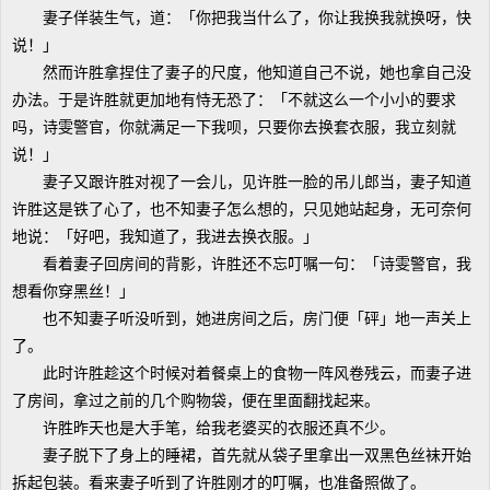
妻子佯装生气，道：「你把我当什么了，你让我换我就换呀，快
说！」
然而许胜拿捏住了妻子的尺度，他知道自己不说，她也拿自己没
办法。于是许胜就更加地有恃无恐了：「不就这么一个小小的要求
吗，诗雯警官，你就满足一下我呗，只要你去换套衣服，我立刻就
说！」
妻子又跟许胜对视了一会儿，见许胜一脸的吊儿郎当，妻子知道
许胜这是铁了心了，也不知妻子怎么想的，只见她站起身，无可奈何
地说：「好吧，我知道了，我进去换衣服。」
看着妻子回房间的背影，许胜还不忘叮嘱一句：「诗雯警官，我
想看你穿黑丝！」
也不知妻子听没听到，她进房间之后，房门便「砰」地一声关上
了。
此时许胜趁这个时候对着餐桌上的食物一阵风卷残云，而妻子进
了房间，拿过之前的几个购物袋，便在里面翻找起来。
许胜昨天也是大手笔，给我老婆买的衣服还真不少。
妻子脱下了身上的睡裙，首先就从袋子里拿出一双黑色丝袜开始
拆起包装。看来妻子听到了许胜刚才的叮嘱，也准备照做了。