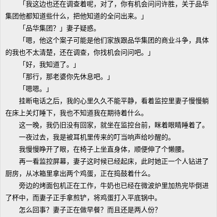
「我这边也还在调查着呢，对了，你有机会问问许胜，关于品华
集团他都知道些什么，把他知道的全问出来。」
「品华集团？」妻子疑惑。
「嗯，他这个案子可能是他们家族跟品华集团的商业斗争，具体
的我也不太清楚，还在调查，你找机会问问吧。」
「好，我知道了。」
「那行，那老婆你先休息吧。」
「嗯嗯。」
挂断电话之后，我的心里久久不能平静，看着监控里妻子慢慢躺
在床上关灯睡下，我也不知道我在期待着什么。
这一晚，我仍旧没有回家，就坐在监控台前，眯着眼睛睡着了。
一夜过去，我是被耳机里传来的叮当响声给吵醒的。
我慢慢睁开了眼，在椅子上坐直身体，顺便伸了个懒腰。
再一看监控屏幕，妻子这时候已经起床，此时她正一个人钻进了
厨房，从冰箱里拿出两个鸡蛋，正在捣鼓着什么。
旁边的烤面包机正在工作，牛奶也已经在微波炉里加热完毕倒进
了杯中，而妻子正手拿煎铲，将鸡蛋打入平底锅中。
怎么回事？妻子正在做早餐？而且还是两人份？