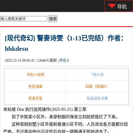
导航
你的位置：
首页
>
都市激情
[现代奇幻] 警妻诗雯（1-13已完结）作者：
hhkdesu
2025-12-15 06:03:41 |
12640人围观 |
评论:
0
书包小说网
7色小说
色色漫画
囚爱（民国H）
禁漫天堂
极品淫乱合集
本帖被 Diss 执行加亮操作(2025-05-21) 第三章
到了许胜家小区外，身穿制服的保安立刻就把我拦了下来。
这种高档别墅小区毕竟和普通小区不同，人员进出各方面都比较
严格，不过我向他出示证件后也就一路畅通无阻地进去了。