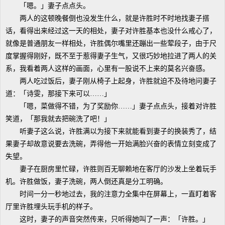
「嗯。」妻子点点头。
两人的这顿晚餐倒也没发生什么，就是许胜时不时地找妻子搭
话，看得出来经过这一天的相处，妻子对许胜基本也没什么戒心了，
就像是普通朋友一样相处，许胜偶尔嘴里还蹦出一些荤段子，由于尺
度掌握得刚好，既不至于惹得妻子生气，又很巧妙地拉进了两人的关
系，我看着两人这样的画面，心里有一股说不上来的莫名兴奋感。
两人吃过饭后，妻子刚从椅子上起身，许胜就迫不及待地问妻子
道：「诗雯，那接下来可以……」
「嗯，菜做得不错，为了奖励你……」妻子点点头，接着对许胜
笑道，「那我就去把碗洗了吧！」
听妻子这么说，许胜满以为接下来就能看到妻子的换装秀了，结
果妻子却故意说要去洗碗，弄得他一开始满脸兴奋的表情立刻变成了
失望。
妻子在厨房里忙碌，许胜则百无聊赖地在客厅的沙发上坐着玩手
机。许胜做饭，妻子洗碗，两人倒还真是分工明确。
时间一分一秒地过去，我的注意力全集中在屏幕上，一直盯着客
厅里许胜埋头玩手机的样子。
这时，妻子的声音突然传来，只听得她叫了一声：「许胜。」