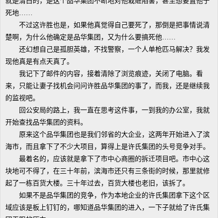
就是清白的，是这个品华集团不断地对他栽赃陷害，甚至想要置他于
死地……
不过这许胜也是，如果他真觉得自己要死了，那倒是把事情说清
楚啊，为什么他确定是品华集团，又为什么要搞死他……
还幻想自己是孤胆英雄，不找警察，一个人单枪匹马解决？我发
现他真是有点天真了。
我记下了邮件的内容，接着清除了浏览痕迹，关闭了电脑。看
来，只能让妻子找机会问问许胜品华集团的事了，而我，还是继续我
的监视吧。
回公安局的路上，我一直在思考这件事，一到我的办公室，我就
开始查找品华集团的资料。
原来这个品华集团也是我们邻省的大企业，这两年开始进入了滨
海市，而且拿下了不少大项目，算得上是许氏集团的头号竞争对手。
最着名的，应该就是拿下了市中心商圈的拆迁项目吧。市中心这
块地可不得了，在三十年前，滨海市还只有三条街的时候，那里就修
起了一栋百货大楼。三十年过去，百货大楼也老旧，该拆了。
如果不是品华集团的竞争，作为本地企业的许氏集团拿下这个区
域应该是板上钉钉的，哪知道品华集团的进入，一下子就给了许氏集