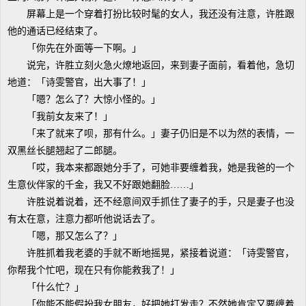
屏幕上是一个穿着打扮比较时髦的女人，我还没有注意，许胜跟
他的通话已经结束了。
「你先在外面等一下啊。」
说完，许胜立刻火急火燎地返回，来到妻子面前，看着他，急切
地道：「诗雯警官，出大事了！」
「嗯？怎么了？大惊小怪的。」
「我前女友来了！」
「来了就来了呗，那有什么。」妻子仍旧是不以为然的表情，一
双黑丝长腿翘起了二郎腿。
「哎，我本来都跟她分手了，可她非要缠着我，她是我爸的一个
生意伙伴家的千金，我又不好跟她翻脸……」
许胜说着说着，还不经意间双手抓住了妻子的手，只是妻子也没
有太在意，注意力都听他说话去了。
「嗯，那又怎么了？」
许胜抓着我老婆的手就不断地摇晃，紧接着说道：「诗雯警官，
你帮我个忙吧，现在只有你能救我了！」
「什么忙？」
「你能不能假扮我女朋友，好把她打发走？不然她肯定又要缠着