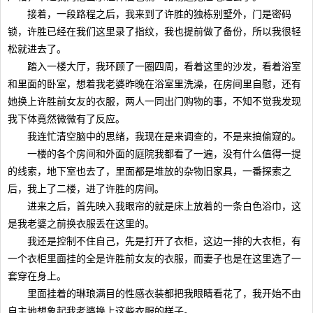
接着，一段路程之后，我来到了许胜的独栋别墅外，门是密码
锁，许胜已经在我们这里录了指纹，我也提前做了备份，所以我很轻
松就进去了。
踏入一楼大厅，我环顾了一圈四周，看着这里的沙发，看着浴室
和里面的卧室，想着我老婆昨晚在浴室里洗澡，在房间里自慰，还有
她换上许胜前女友的衣服，两人一同出门购物的事，不知不觉我发现
我下体竟然微微有了反应。
我连忙清空脑中的思绪，我现在是来调查的，不是来搞偷窥的。
一楼的各个房间和外面的庭院我都看了一遍，没有什么值得一提
的线索，地下室也去了，里面都是堆放的杂物旧家具，一番探索之
后，我上了二楼，进了许胜的房间。
进来之后，首先映入我眼帘的就是床上放着的一条白色浴巾，这
是我老婆之前换衣服丢在这里的。
我还是控制不住自己，先是打开了衣柜，这边一排的大衣柜，有
一个衣柜里面挂的全是许胜前女友的衣服，而妻子也是在这里选了一
套穿在身上。
里面挂着的琳琅满目的性感衣装都把我眼睛看花了，我开始不由
自主地想象起我老婆换上这些衣服的样子。