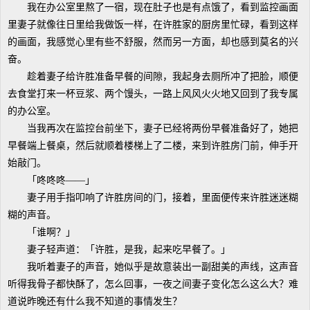
我在办公室里熬了一宿，现在肚子也是有点饿了，看到监控画面
里妻子就像往日里给我做饭一样，在许胜家的厨房里忙碌，看到这样
的画面，我感觉心里有些不舒服，然而另一方面，却也感到莫名的兴
奋。
趁着妻子给许胜准备早餐的间隙，我起身去厕所冲了把脸，顺便
去食堂打来一杯豆浆、两个馒头，一路上风风火火地又回到了我专属
的办公室。
当我再次在监控台前坐下，妻子已经将两份早餐准备好了，她把
早餐端上餐桌，然后就顺着楼梯上了二楼，来到许胜房门前，伸手开
始敲门。
「咚咚咚——」
妻子用手指叩响了许胜房间的门，接着，里面便传来许胜迷迷糊
糊的声音。
「谁啊？」
妻子轻声道：「许胜，是我，起来吃早餐了。」
我听着妻子的声音，她似乎是故意装出一副甜美的声线，这声音
听得我骨子都快酥了，怎么回事，一夜之间妻子变化怎么这么大？难
道说昨晚还有什么我不知道的事情发生？