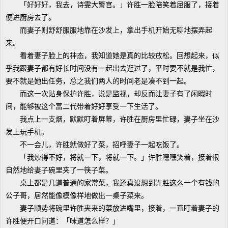
「好好好，我去，诗雯大警官。」许胜一脸陪笑着屈服了，接着
便进厨房去了。
而妻子则舒舒服服地靠在沙发上，拿出手机开始无聊地摆弄起
来。
看着妻子脸上的神态，我知道她是真的比较放松。回想起来，似
乎我跟妻子都有好长时间没有一起出去逛过了，平时要不就是我忙，
要不就是她出任务，总之我们两人的时间老是凑不到一起。
而这一次贴身保护许胜，说是监视，却反而让妻子有了闲暇时
间，能够被这个富二代带着好好享受一下生活了。
我点上一支烟，默默盯着屏幕，许胜在厨房里忙碌，妻子坐在沙
发上玩手机。
不一会儿，许胜就做好了菜，招呼妻子一起吃饭了。
「我炒得不好，将就一下，将就一下。」许胜嘿嘿笑着，接着很
自然地给妻子碗里夹了一筷子菜。
桌上都是几道普通的家常菜，我还真没想到许胜这么一个有钱的
公子哥，居然能像模像样地做出一桌子菜来。
妻子顺势将碗里许胜夹来的菜放进嘴里，接着，一直盯着妻子的
许胜便开口问道：「味道怎么样？」