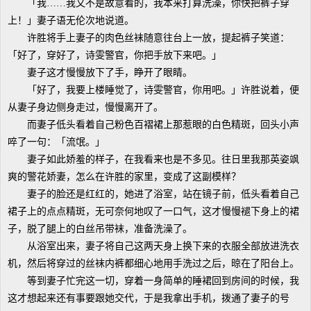
「我……我又不是故意看的，我本来打算洗澡，你快把裤子穿
上！」妻子语无伦次地说道。
许胜将手上妻子的肉色丝袜随意往台上一放，提起裤子笑道：
「好了，穿好了，诗雯警官，你把手放下来吧。」
妻子这才慢慢放下了手，睁开了眼睛。
「好了，我要上楼睡觉了，诗雯警官，你用吧。」许胜说着，便
从妻子身边侧身走过，慢慢离开了。
而妻子低头看着自己粉色百褶裙上那惹眼的白色精斑，回头小声
啐了一句：「流氓。」
妻子如此娇羞的样子，在我看来也是不多见。往日里我那英姿飒
爽的警花娇妻，怎么在许胜的家里，变成了这副模样？
妻子的脸还是红红的，她进了浴室，站在镜子前，低头看着自己
裙子上的点点精斑，无可奈何地叹了一口气，这才慢慢褪下身上的裙
子，脱了腿上的白丝吊带袜，准备洗澡了。
从浴室出来，妻子将自己这两天身上换下来的衣服全部放进洗衣
机，然后将穿过的丝袜内裤都细心地用手洗过之后，晾在了阳台上。
等到妻子忙完这一切，穿着一身简单的睡裙回到房间的时候，我
这才想起来还有事要跟她交代，于是我拿出手机，拨通了妻子的号