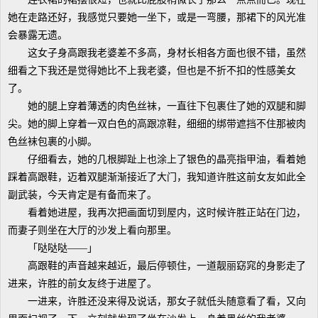
她在走路还好，我感觉只要她一坐下，或是一弯腰，那裙下的风光准
会暴露无遗。
这女子身高跟我老婆差不多高，身材长相各方面也很不错，虽然
细看之下我还是觉得她比不上我老婆，但也是不折不扣的性感美女
了。
她的腿上穿着薄透的肉色丝袜，一直往下包裹住了她的双腿和脚
尖。她的脚上穿着一双白色的高跟凉鞋，细细的绑带遮挡不住那被肉
色丝袜包裹的小脚。
仔细看去，她的几根脚趾上也涂上了银色的晶亮指甲油，看着她
踩着高跟鞋，迈着双腿渐渐接近了大门，我知道许胜这前女友如此全
副武装，今天肯定是有备而来了。
看着她进屋，我再次把画面切到屋内，这时候许胜正站在门边，
而妻子则坐在大厅的沙发上看向那里。
「哒哒哒——」
高跟鞋的声音越来越近，最后停顿住，一道靓丽窈窕的身影走了
进来，许胜的前女友终于进屋了。
一进来，许胜还没来得及说话，那女子就低头随意看了看，又向