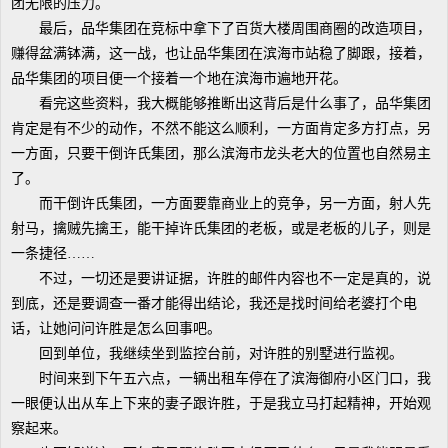
团无限的压力。
最后，品华集团在竞标中拿下了百货大楼周围商圈的改造项目，
赚得盆满钵满，这一战，也让品华集团在滨海市站稳了脚跟，接着，
品华集团的项目便一个接着一个地在滨海市遍地开花。
看完这些资料，我大概能够推断出这背后是什么事了，品华集团
肯定是有不少的动作，不然不能这么顺利，一方面肯定多方打点，另
一方面，只要干倒许氏集团，那么滨海市龙头老大的位置也自然易主
了。
而干倒许氏集团，一方面要靠商业上的竞争，另一方面，射人先
射马，擒贼先擒王，能干掉许氏集团的老板，或是老板的儿子，则是
一条捷径……
不过，一切还是要讲证据，许胜的邮件内容也不一定是真的，说
到底，还是要调查一番才能得出结论，我还是找时间给老婆打个电
话，让她问问许胜是怎么回事吧。
回到单位，我继续坐到监控台前，对许胜的别墅进行监视。
时间来到下午五六点，一辆出租车停在了滨海御府小区门口，我
一眼便认出从车上下来的妻子跟许胜，于是我立马打起精神，开始观
察起来。