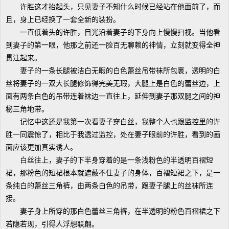
许胜这才抬起头，只见妻子不知什么时候已经站在他面前了，而
且，身上已经换了一套全新的装扮。
一直低着头的许胜，目光沿着妻子的下身向上慢慢扫视。当他看
到妻子的第一眼，他那之前还一脸百无聊赖的神情，立刻就变得全神
贯注起来。
妻子的一条长腿被洁白无暇的白色蕾丝吊带袜所包裹，透明的白
丝将妻子的一双大长腿修饰得完美无瑕，大腿上是白色的蕾丝边，上
面有两条白色的吊带连着袜边一直往上，延伸到妻子那双腿之间的神
秘三角地带。
记忆中这还是我第一次看妻子穿白丝，我整个人也跟监控里的许
胜一同震惊了，相比于我透过监控，处在妻子眼前的许胜，看到的画
面应该更加真实诱人。
白丝往上，妻子的下半身穿着的是一条浅粉色的半透明百褶短
裙，那粉色的短裙根本就遮蔽不住妻子的身体，百褶短裙之下，是一
条纯白的蕾丝三角裤，由两条白色的吊带，跟妻子腿上的丝袜所连
接。
妻子身上所穿的那白色蕾丝三角裤，在半透明的粉色百褶裙之下
若隐若现，引得人浮想联翩。