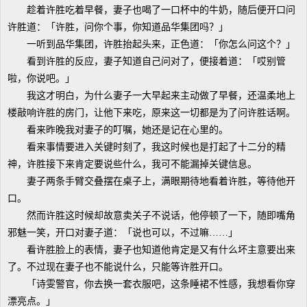
趁着许胜吃着早餐，妻子也喝了一口杯中的牛奶，随后便开口问
许胜道：「许胜，问你个事，你知道品华集团吗？」
一听到品华集团，许胜抬起头来，正色道：「你怎么问这个？」
看到许胜的反应，妻子知道自己问对了，便接着道：「哎别管
啦，你说吧。」
我这才明白，为什么妻子一大早起来主动做了早餐，还温柔地上
楼敲响许胜的房门，让他下来吃，原来这一切都是为了问许胜话啊。
看来昨晚我对妻子的叮嘱，她还是记在心里的。
看来事情要进入关键时刻了，我这时候也是打起了十二分的精
神，许胜接下来肯定要说些什么，我可不能漏掉关键信息。
妻子两条手臂交叠摆在桌子上，满眼期待地看着许胜，等待他开
口。
然而许胜这时候却故意卖关子不说话，他停顿了一下，随即嘴角
邪魅一笑，开口对妻子道：「说也可以，不过嘛……」
看许胜脸上的表情，妻子也知道他肯定是又有什么坏主意要出来
了。不过现在妻子也不能说什么，只能等许胜开口。
「诗雯警官，你去换一套衣服吧，这条睡裙不性感，我想看你穿
漂亮点。」