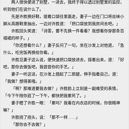
两人很快便进了别墅，一进去，我终于得以透过别墅里的监控，
听到他们在说什么了。
先是许胜换好鞋，提着口袋往里面走，妻子一边在门口将丝袜小
脚从高跟鞋里抽出，一边对许胜道：「把口袋放到我房间去吧。」
许胜回头笑道：「诗雯，要不先换一件看看？我想看你穿那条百
褶裙的样子。」
「你还想看什么？」妻子反问了一句，坐在沙发上对他道，「急
什么，吃完饭再换给你看。」
许胜见妻子这么说，便快速把口袋放进去，接着出来，道：「好
吧，那你去做饭吧，我尝尝你的手艺。」
妻子一听这话，在沙发上翘起了二郎腿，伸手指着自己，道：
「我做？想得美哦。」
「啊？那难道要我去做？」许胜脸上立刻是一副难受的表情，
「今下午陪你逛了一下午，都快把我累死了。」
妻子瞪了许胜一眼：「累吗？我看在内衣店的时候，你很精神
嘛？」
许胜挠了挠头，说：「那不一样……」
「那你去不去做？」