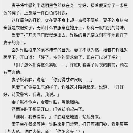
妻子将性感的半透明黑色丝袜在身上穿好，接着便又穿了一条黑
色的裙子，上身是一件白色的衬衣。
这样简单的打扮，穿在妻子身上却一点都不简单，妻子的身材完
全就是衣服架子，无论什么衣服穿在她身上，都有一股特别的韵味。
当妻子打开房间门慢慢走出去，许胜的目光便立刻牢牢地锁在了
妻子的身上。
面对许胜投来的毫不掩饰的目光，妻子不以为然，接着在许胜对
面坐下，开口道：「好了，按你的要求做了，现在可以说了吧？」
「扣子怎么扣得这么紧呢……」许胜盯着妻子衬衣的胸前，顾左
右而言他。
妻子板着脸，说道：「你别得寸进尺啊……」
见妻子好像要生气的样子，许胜这才陪笑起来，说道：「好好
好，诗雯警官，我说，我说。」
妻子默不作声，看着许胜，等他继续。
然而许胜正想要开口，门铃却响起来了。
「谁啊，我去看看。」许胜疑惑地道，站起身来。
妻子坐在餐桌等待，许胜来到门禁旁，打开可视门铃，看到屏幕
上的人影，许胜大惊，道：「你怎么来了？」