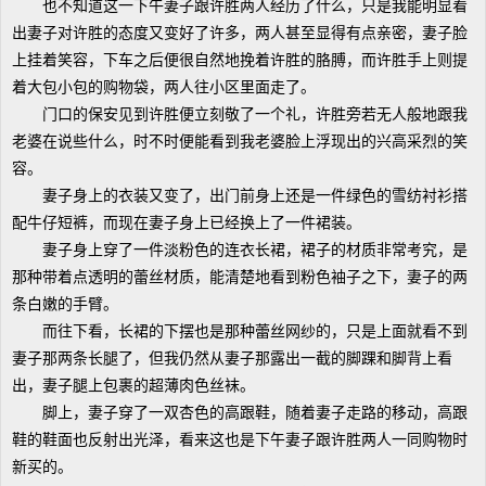
也不知道这一下午妻子跟许胜两人经历了什么，只是我能明显看
出妻子对许胜的态度又变好了许多，两人甚至显得有点亲密，妻子脸
上挂着笑容，下车之后便很自然地挽着许胜的胳膊，而许胜手上则提
着大包小包的购物袋，两人往小区里面走了。
门口的保安见到许胜便立刻敬了一个礼，许胜旁若无人般地跟我
老婆在说些什么，时不时便能看到我老婆脸上浮现出的兴高采烈的笑
容。
妻子身上的衣装又变了，出门前身上还是一件绿色的雪纺衬衫搭
配牛仔短裤，而现在妻子身上已经换上了一件裙装。
妻子身上穿了一件淡粉色的连衣长裙，裙子的材质非常考究，是
那种带着点透明的蕾丝材质，能清楚地看到粉色袖子之下，妻子的两
条白嫩的手臂。
而往下看，长裙的下摆也是那种蕾丝网纱的，只是上面就看不到
妻子那两条长腿了，但我仍然从妻子那露出一截的脚踝和脚背上看
出，妻子腿上包裹的超薄肉色丝袜。
脚上，妻子穿了一双杏色的高跟鞋，随着妻子走路的移动，高跟
鞋的鞋面也反射出光泽，看来这也是下午妻子跟许胜两人一同购物时
新买的。